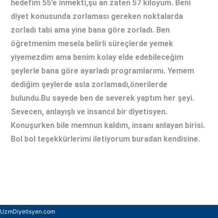
hedefim 55’e inmekti,şu an zaten 57 kiloyum. Beni
diyet konusunda zorlaması gereken noktalarda
zorladı tabi ama yine bana göre zorladı. Ben
öğretmenim mesela belirli süreçlerde yemek
yiyemezdim ama benim kolay elde edebileceğim
şeylerle bana göre ayarladı programlarımı. Yemem
dediğim şeylerde asla zorlamadı,önerilerde
bulundu.Bu sayede ben de severek yaptım her şeyi.
Sevecen, anlayışlı ve insancıl bir diyetisyen.
Konuşurken bile memnun kaldım, insanı anlayan birisi.
Bol bol teşekkürlerimi iletiyorum buradan kendisine.
UzmDiyetisyen.com