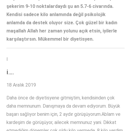
şekerim 9-10 noktalardaydı şu an 5.7-6 civarında.
Kendisi sadece kilo anlamında değil psikolojik
anlamda da destek oluyor size. Çok güzel bir kadın
maşallah Allah her zaman yolunu açık etsin, iyilerle
karşılaştırsın. Mükemmel bir diyetisyen.
I
i̇….
18 Aralık 2019
Daha önce de diyetisyene gitmiştim, kendisinden çok
daha memnunum. Danışmaya da devam ediyorum. Büyük
başarı sağlıyor benim için, 2 aydır görüşüyorum.Ablam ve
kardeşim de görüşüyor, ailecek memnunuz yani. Dikkat
etmediğim dönemler çok oldu kilo vermede, 8 kilo verdim