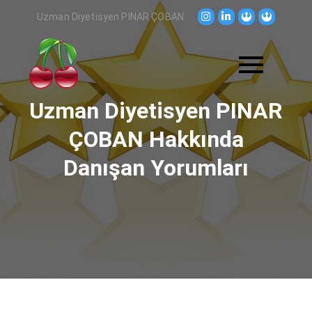
Skip
Uzman Diyetisyen PINAR ÇOBAN
to
content
Uzman Diyetisyen PINAR
ÇOBAN Hakkında
Danışan Yorumları