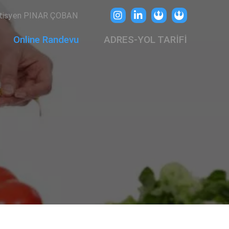
tisyen PINAR ÇOBAN
Online Randevu
ADRES-YOL TARİFİ