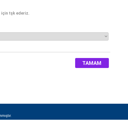
için tşk ederiz.
TAMAM
nmıştır.