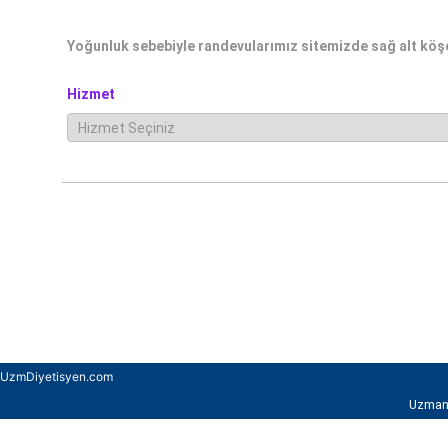
Yoğunluk sebebiyle randevularımız sitemizde sağ alt köşed
Hizmet
UzmDiyetisyen.com
UzmanD