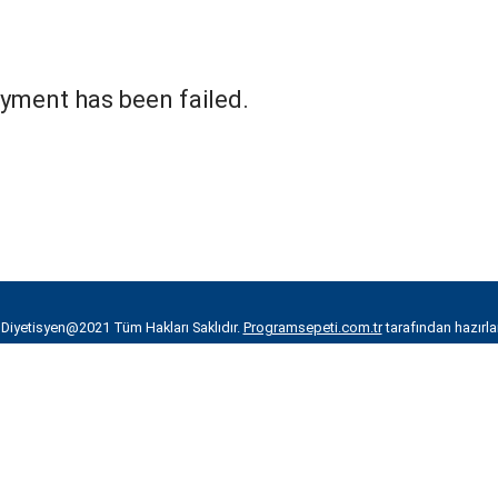
yment has been failed.
iyetisyen@2021 Tüm Hakları Saklıdır.
Programsepeti.com.tr
tarafından hazırla