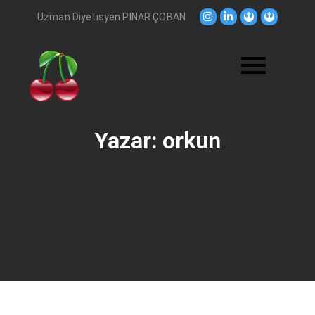
Skip
Uzman Diyetisyen PINAR ÇOBAN
to
content
Yazar:
orkun